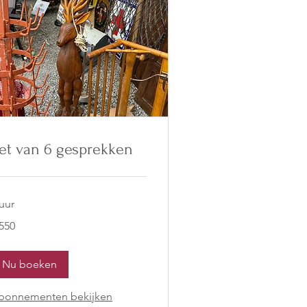
et van 6 gesprekken
uur
0
 550
ro
Nu boeken
bonnementen bekijken