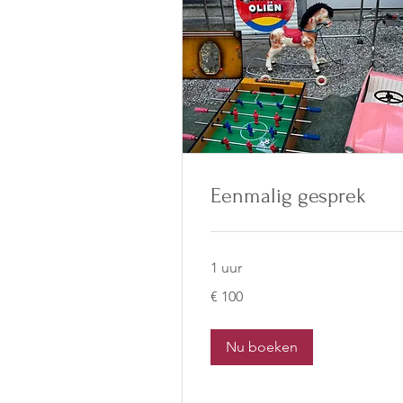
Eenmalig gesprek
1 uur
100
€ 100
euro
Nu boeken