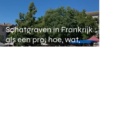
Schatgraven in Frankrijk
als een pro; hoe, wat,
wie en waar moet je
zijn?
Brocante
Belgie
Chinees
Frankrijk
Lille
Snuffbottles
Temploux
Verzamelen
Contact
hello@lizgroen.nl