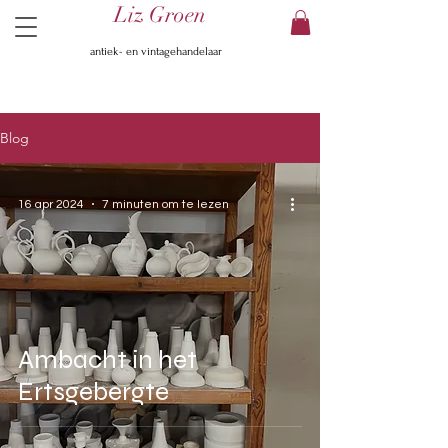
Liz Groen
antiek- en vintagehandelaar
Blog
16 apr 2024
7 minuten om te lezen
Ambacht in het
Ertsgebergte