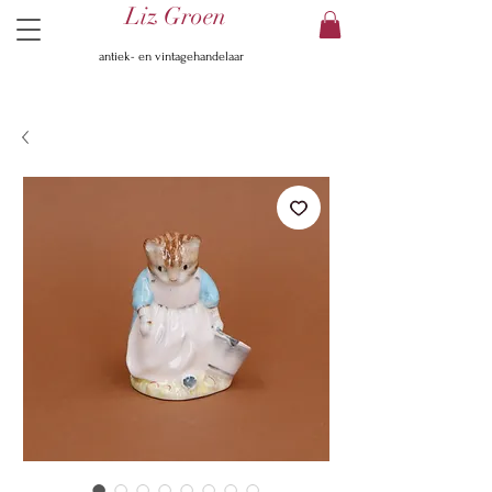
Liz Groen
antiek- en vintagehandelaar