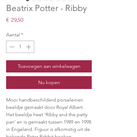
Beatrix Potter - Ribby
Prijs
€ 29,50
Aantal
*
Toevoegen aan winkelwagen
Nu kopen
Mooi handbeschilderd porseleinen
beeldje gemaakt door Royal Albert.
Het beeldje heet 'Ribby and the patty
pan' en is gemaakt tussen 1989 en 1998
in Engeland. Figuur is afkomstig uit de
bekende Peter Rabbit boeken