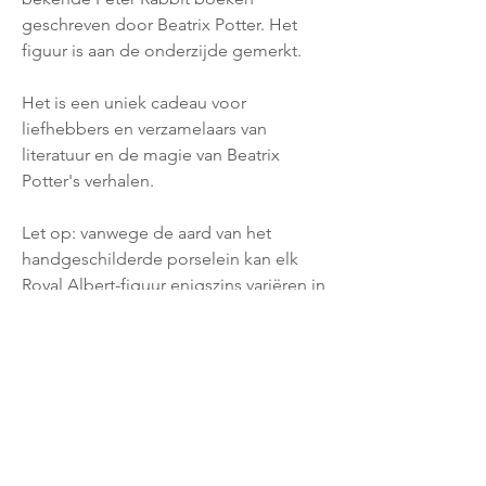
geschreven door Beatrix Potter. Het
figuur is aan de onderzijde gemerkt.
Het is een uniek cadeau voor
liefhebbers en verzamelaars van
literatuur en de magie van Beatrix
Potter's verhalen.
Let op: vanwege de aard van het
handgeschilderde porselein kan elk
Royal Albert-figuur enigszins variëren in
kleur en details, waardoor elk stuk
uniek is. Dit draagt echter alleen maar
bij aan de authenticiteit en de artistieke
waarde ervan.
In zeer goede staat. Het beeldje is 8.5
cm hoog en 6.5 cm lang. Inclusief