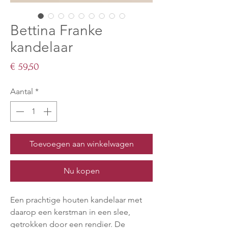
Bettina Franke
kandelaar
Prijs
€ 59,50
Aantal
*
Toevoegen aan winkelwagen
Nu kopen
Een prachtige houten kandelaar met
daarop een kerstman in een slee,
getrokken door een rendier. De