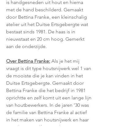
is handgesneden uit hout en hierna
met de hand beschilderd. Gemaakt
door Bettina Franke, een kleinschalig
atelier uit het Duitse Ertsgebergte wat
bestaat sinds 1981. De haas is in
nieuwstaat en 20 cm hoog. Gemerkt
aan de onderzijde.
Over Bettina Franke:
Als je het mij
vraagt is dit type houtsnijwerk wel 1 van
de mooiste die je kan vinden in het
Duitse Ertsgebergte. Gemaakt door
Bettina Franke die het bedrijf in 1981
oprichtte en zelf komt uit een lange lijn
van houtbewerkers. In de jaren ’30 was
de familie van Bettina Franke al actief
in het maken van houtsnijwerk en haar
moeder was zelfs 1 van de eerste
vrouwen in deze branche. Het