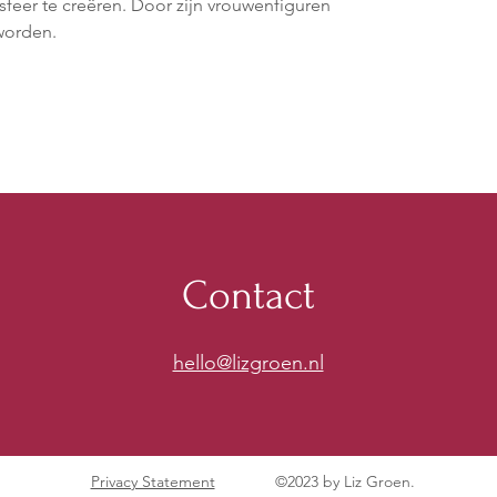
feer te creëren. Door zijn vrouwenfiguren
worden.
Contact
hello@lizgroen.nl
Privacy Statement
©2023 by Liz Groen.