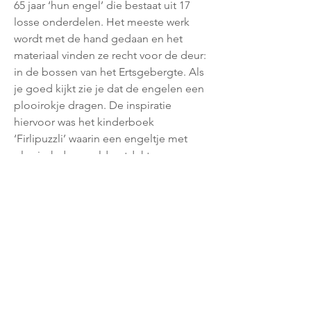
65 jaar ‘hun engel’ die bestaat uit 17
losse onderdelen. Het meeste werk
wordt met de hand gedaan en het
materiaal vinden ze recht voor de deur:
in de bossen van het Ertsgebergte. Als
je goed kijkt zie je dat de engelen een
plooirokje dragen. De inspiratie
hiervoor was het kinderboek
‘Firlipuzzli’ waarin een engeltje met
plooirok de wereld ontdekt.
De engel zit op een krukje en speelt
op een vleugel. Op de vleugel staat de
bladmuziek van 'Stille Nacht.' De
vleugel heeft een afmeting van 7.5x8.5
en is 8 cm hoog. In zeer goede
conditie.