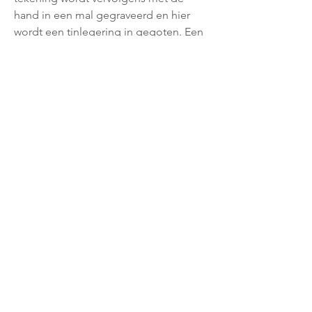
hand in een mal gegraveerd en hier
wordt een tinlegering in gegoten. Een
legering gebaseerd op een
eeuwenoud familierecept. Wanneer
het figuurtje uit de mal komt wordt het
met de hand netjes schoon gemaakt
en worden alle scherpe randjes
verwijderd. Als aller laatste gaat het
figuurtje naar de schilder die het item
met behulp van een microscoop tot
leven brengt. Bijna alle figuren zijn aan
twee kanten beschilderd en er zitten
meestal ook verschillen tussen de twee
kanten.
Contact