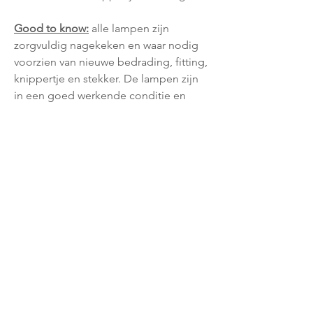
Good to know:
alle lampen zijn
zorgvuldig nagekeken en waar nodig
voorzien van nieuwe bedrading, fitting,
knippertje en stekker. De lampen zijn
in een goed werkende conditie en
worden geleverd exclusief peer. Prijs is
voor de lampenvoet met kap. Het is
niet mogelijk om 1 van deze 2 los te
kopen. De lampenvoeten zijn op
leeftijd en handgemaakt waardoor ze
niet kaarsrecht en perfect uitgelijnd
zijn. Dit is heel charmant maar zorgt er
soms voor dat de kap niet direct recht
staat. Bij de lamp worden instructies en
tips meegeleverd hoe je de lamp het
beste kunt installeren.