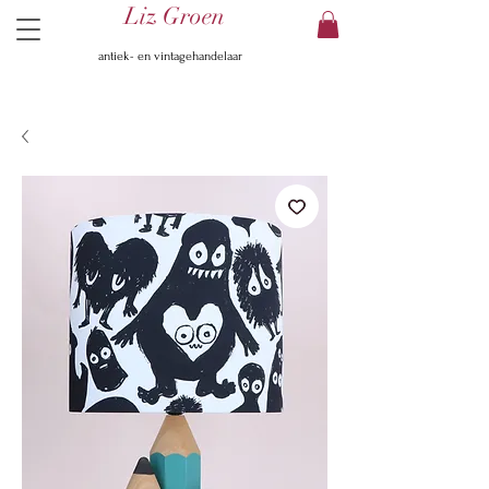
Liz Groen
antiek- en vintagehandelaar