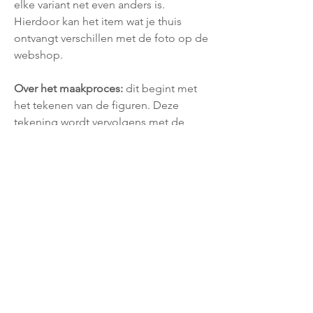
elke variant net even anders is.
Hierdoor kan het item wat je thuis
ontvangt verschillen met de foto op de
webshop.
Over het maakproces:
dit begint met
het tekenen van de figuren. Deze
tekening wordt vervolgens met de
hand in een mal gegraveerd en hier
wordt een tinlegering in gegoten. Een
legering gebaseerd op een
eeuwenoud familierecept. Wanneer
het figuurtje uit de mal komt wordt het
met de hand netjes schoon gemaakt
en worden alle scherpe randjes
verwijderd. Als aller laatste gaat het
figuurtje naar de schilder die het item
met behulp van een microscoop tot
leven brengt. Bijna alle figuren zijn aan