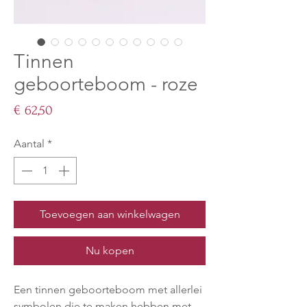
Tinnen
geboorteboom - roze
Prijs
€ 62,50
Aantal
*
Toevoegen aan winkelwagen
Nu kopen
Een tinnen geboorteboom met allerlei
symbolen die te maken hebben met