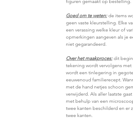
figuren gemaakt op bestelling.
Goed om te weten:
de items w
geen vaste kleurstelling. Elke va
een verassing welke kleur of vari
opmerkingen aangeven als je ee
niet gegarandeerd.
Over het maakproces:
dit begin
tekening wordt vervolgens met 
wordt een tinlegering in gegot
eeuwenoud familierecept. Wanne
met de hand netjes schoon gem
verwijderd. Als aller laatste gaa
met behulp van een microscoop t
twee kanten beschilderd en er z
twee kanten.