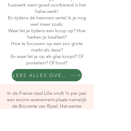
huiswerk want goed voorbereid is het
halve werk!
En tijdens de heenreis vertel ik je nog
veel meer zoals:
Waar let je tijdens een koop op? Hoe
herken je kwaliteit?
Hoe te focussen op een zon grote
markt als deze?
En waar let je op als glas koopt? Of
porselein? Of hout?
LEES ALLES OVER LILLE
In de Franse stad Lille vindt 1x per jaar
een enorm evenement plaats namelijk
de Brocante van Rijsel. Het eerste
weekend van september maakt deze
grote stad plaatst voor
1200
marktkramen
en een heleboel mensen