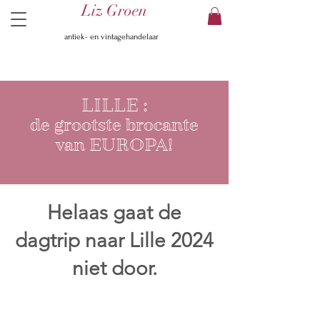
Liz Groen
antiek- en vintagehandelaar
LILLE :
de grootste brocante
van EUROPA!
Helaas gaat de
dagtrip naar Lille 2024
niet door.