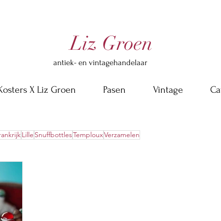
Liz Groen
antiek- en vintagehandelaar
Kosters X Liz Groen
Pasen
Vintage
Ca
rankrijk
Lille
Snuffbottles
Temploux
Verzamelen