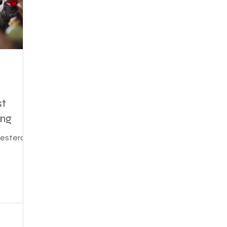
st
ing
oesterde