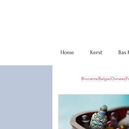
Home
Kerst
Bas 
Brocante
Belgie
Chinees
F