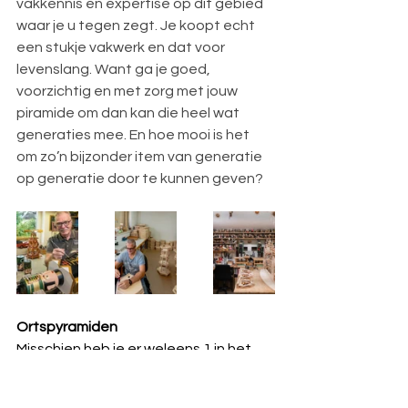
vakkennis en expertise op dit gebied 
waar je u tegen zegt. Je koopt echt 
een stukje vakwerk en dat voor 
levenslang. Want ga je goed, 
voorzichtig en met zorg met jouw 
piramide om dan kan die heel wat 
generaties mee. En hoe mooi is het 
om zo’n bijzonder item van generatie 
op generatie door te kunnen geven?
Ortspyramiden
Misschien heb je er weleens 1 in het 
echt gezien of anders op tv of foto. Ik 
heb het over de levensgrote 