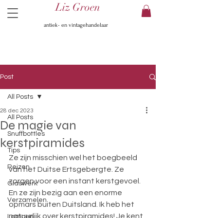
Liz Groen
antiek- en vintagehandelaar
Post
All Posts
28 dec 2023
All Posts
De magie van
Snuffbottles
kerstpiramides
Tips
Ze zijn misschien wel het boegbeeld 
Reizen
van het Duitse Ertsgebergte. Ze 
zorgen voor een instant kerstgevoel. 
Glaswerk
En ze zijn bezig aan een enorme 
Verzamelen
opmars buiten Duitsland. Ik heb het 
natuurlijk over kerstpiramides! Je kent 
Lampen