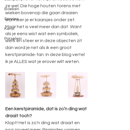
ze wel. Die hoge houten torens met 
Boeken
wieken bovenop die gaan draaien 
Servies
wanneer je er kaarsjes onder zet. 
Maar het is veel meer dan dat. Want 
Kerst
als je eens wist wat een symboliek, 
Porselein
werk en sfeer er in deze objecten zit 
dan word je net als ik een groot 
kerstpiramide-fan. In deze blog vertel 
ik je ALLES wat je erover wilt weten. 
Een kerstpiramide, dat is zo’n ding wat 
draait toch?
Klopt! Het is zo’n ding wat draait en 
nog zoveel meer. Piramides vormen 