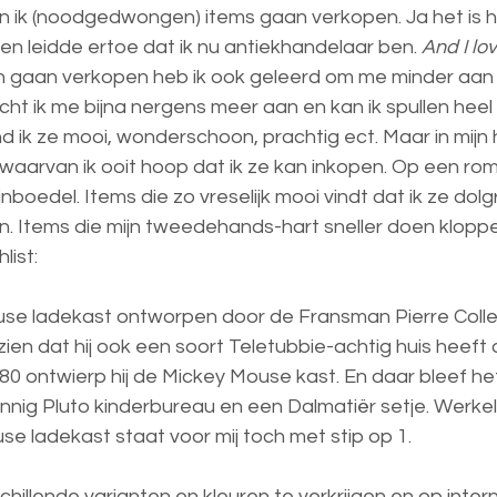
 ik (noodgedwongen) items gaan verkopen. Ja het is he
en leidde ertoe dat ik nu antiekhandelaar ben. 
And I lov
n gaan verkopen heb ik ook geleerd om me minder aan s
echt ik me bijna nergens meer aan en kan ik spullen heel
d ik ze mooi, wonderschoon, prachtig ect. Maar in mijn ho
s waarvan ik ooit hoop dat ik ze kan inkopen. Op een ro
inboedel. Items die zo vreselijk mooi vindt dat ik ze dolgr
n. Items die mijn tweedehands-hart sneller doen kloppen.
list: 
se ladekast ontworpen door de Fransman Pierre Colle
zien dat hij ook een soort Teletubbie-achtig huis heeft
’80 ontwierp hij de Mickey Mouse kast. En daar bleef het 
nnig Pluto kinderbureau en een Dalmatiër setje. Werkeli
e ladekast staat voor mij toch met stip op 1. 
schillende varianten en kleuren te verkrijgen en op inte