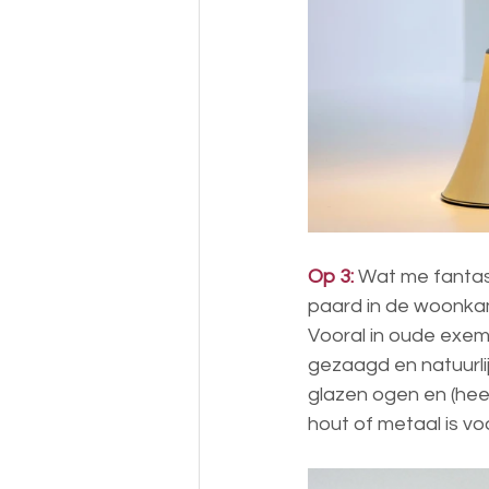
Op 3:
 Wat me fantast
paard in de woonkam
Vooral in oude exemp
gezaagd en natuurlij
glazen ogen en (heel
hout of metaal is vo