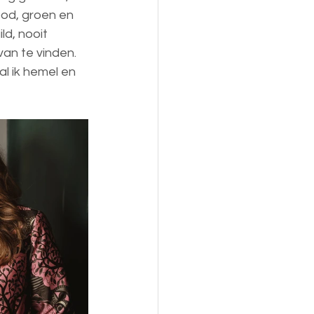
ood, groen en 
d, nooit 
van te vinden. 
l ik hemel en 