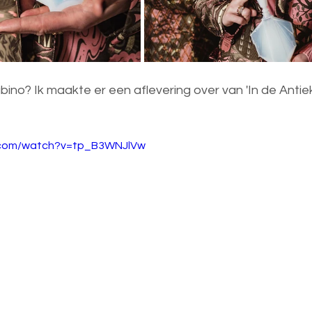
no? Ik maakte er een aflevering over van 'In de Antiekbi
.com/watch?v=tp_B3WNJlVw