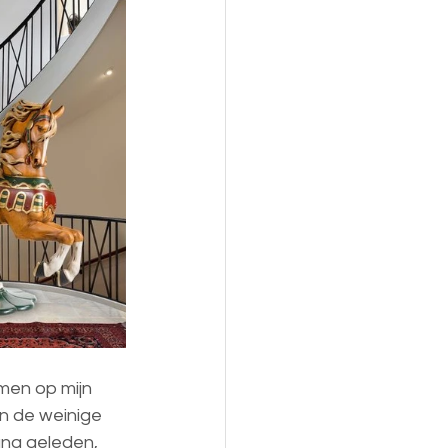
omen op mijn 
an de weinige 
ang geleden, 