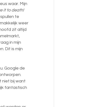
us waar. Mijn 
e it to death!
pullen te 
 makkelijk weer 
ofd zit altijd 
mmelmarkt, 
aag in mijn 
 Dit is mijn 
u. Google de 
 ontworpen. 
niet bij want 
jk fantastisch 
rnet worden er 