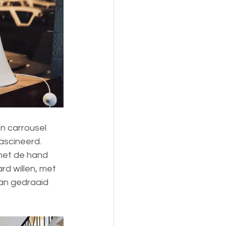
n carrousel 
ascineerd. 
 met de hand 
rd willen, met 
van gedraaid 