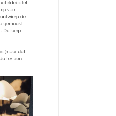
 hoteldebotel 
amp van 
 ontwierp de 
mp gemaakt. 
n. De lamp 
es (maar dat 
dat er een 