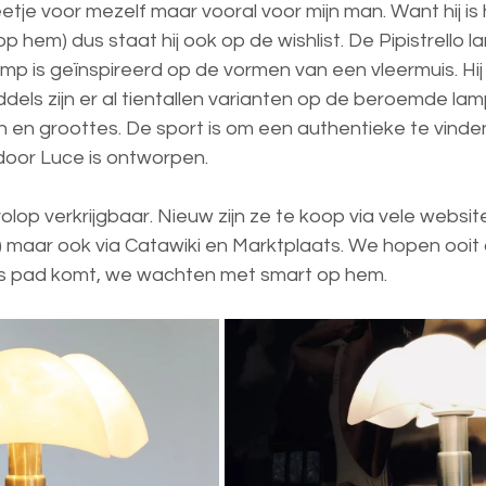
etje voor mezelf maar vooral voor mijn man. Want hij is
p hem) dus staat hij ook op de wishlist. De Pipistrello l
lamp is geïnspireerd op de vormen van een vleermuis. Hij
ddels zijn er al tientallen varianten op de beroemde la
n en groottes. De sport is om een authentieke te vinde
e door Luce is ontworpen.
olop verkrijgbaar. Nieuw zijn ze te koop via vele websit
n) maar ook via Catawiki en Marktplaats. We hopen ooit 
ns pad komt, we wachten met smart op hem. 